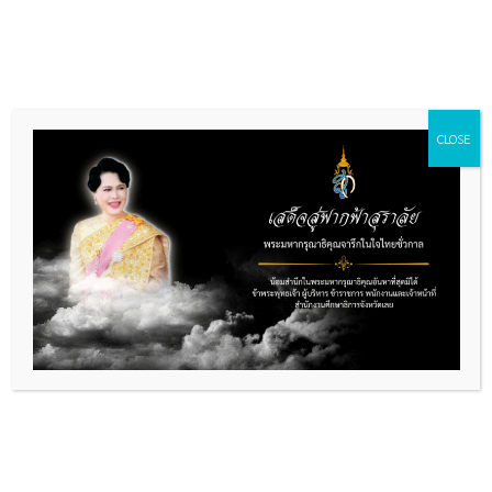
Skip
to
content
CLOSE
การติดตามการเตรียมความพร้อม
การเปิดภาคเรียนที่ ๑ ปีการศึกษา
๒๕๖๘“เรียนดี มีความสุข : กลับมา
เรียนอย่างมั่นใจ เริ่มเทอมใหม่
อย่างมีความสุข”สถานศึกษาใน
พื้นที่จังหวัดเลย
By
กลุ่มนิเทศ
/
28/05/2025