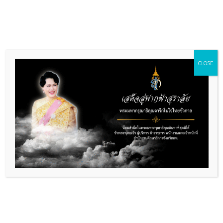
Skip
to
content
CLOSE
หน่วยงานภายใน
ค้นหา
ค้นหา
โพสต์ล่าสุด
การขอรับการตรวจตราหนังสือเดินทางของครูผู้สอนฯ
การต่ออายุการพำนักอยู่ในไทยของครูชาวต่างชาติ
งานกองทุนสงเคราะห์และสวัสดิการครูเอกชน
การรับนักเรียนชาวต่างชาติประเทศของโรงเรียนเอกชน