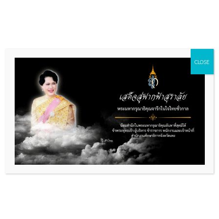
Skip
to
content
CLOSE
กลุ่มบริหารงานบุคคล
[tmm
name=”%e0%b8%81%e0%b8%a5%e0%b8%b8%e0%b9%88%e0%b8%a1%e0%
b8%9a%e0%b8%a3%e0%b8%b4%e0%b8%ab%e0%b8%b2%e0%b8%a3%e0%
b8%87%e0%b8%b2%e0%b8%99%e0%b8%9a%e0%b8%b8%e0%b8%84%e0%b
8%84%e0%b8%a5″]
ค้นหา
ค้นหา
โพสต์ล่าสุด
การขอรับการตรวจตราหนังสือเดินทางของครูผู้สอนฯ